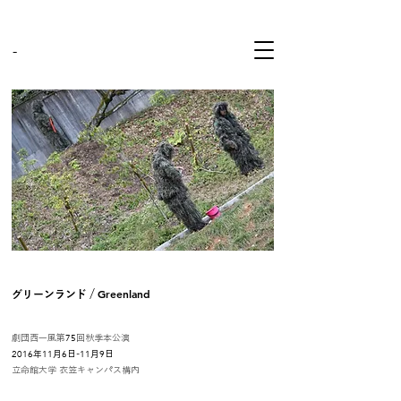
-
Greenland
グリーンランド /
75
劇団西一風第
回秋季本公演
2016
11
6
11
9
年
月
日-
月
日
立命館大学 衣笠キャンパス​構内