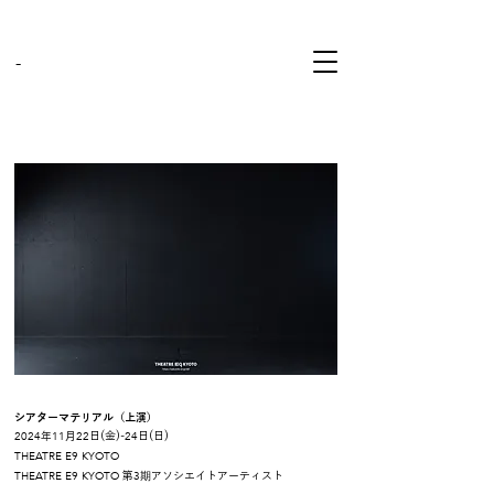
-
シアターマテリアル（上演）
2024
11
22
24
年
月
日(金)
-
日(日
)
THEATRE E9 KYOTO
THEATRE E9 KYOTO
3期
第
アソシエイトアーティスト