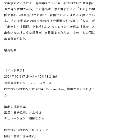
て手放すこともなく、部屋中をたらい回しにされていた置き物と
目が合う瞬間がある。この作品は、家を舞台に人と「もの」の関
係や暮らしの身振りが日常化、習慣化するプロセスを描いてい
る。そこで形成されゆく家の秩序や風景を打ち破り「もの」が
「出土」する瞬間、それぞれにとってもっとも身近な「他者」と
出会いなおすような経験が、当日集まった人と「もの」との間に
生まれますよう。
​福井裕孝
『インテリア』
2024
10
17
10
18
年
月
日(木)〜
月
日(金)
京都芸術センター フリースペース
KYOTO EXPERIMENT 2024「Echoes Now」
和田ながらプログラ
ム
演出：福井裕孝
出演：金子仁司、井上和也
キュレーション：和田ながら
KYOTO EXPERIMENT
スタッフ
(RYU)
照明：安武千沙子