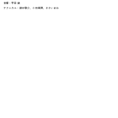
音響：甲田 徹
テクニカル：綿中駿介、小林勇陽、さかいまお
舞台アシスタント：原田香純
大道具：福田有司
(XS)
宣伝美術：竹内敦子
制作：柴田聡子、豊山佳美、後藤孝典
短期インターン：松下遥香
京都芸術センター スタッフ
舞台：十河陽平
コーディネート：谷 竜一、寺岡樹音、西田祥子
協力：京都芸術センター
助成：文化芸術活動基盤強化基金（クリエイター等育成・文化施
設高付加価値化支援事業）| 独立行政法人日本芸術文化振興会
主催：
京都国際舞台芸術祭実行委員会［京都市、ロームシアター
京都（公益財団法人京都市音楽芸術文化振興財団）、京都芸術セ
ンター（公益財団法人京都市芸術文化協会）、京都芸術大学 舞台
THEATRE E9 KYOTO
芸術研究センター、
（一般社団法人アーツ
KYOTO EXPERIMENT
シード京都）］一般社団法人
KYOTO EXPERIMENT 2024「Echoes Now」