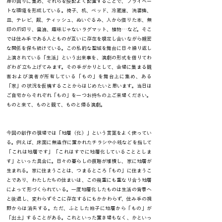
身の回りに集め、それらを按配よく配置することで、プライベー
トな環境を形成している。椅子、机、ベッド、冷蔵庫、洗濯機、
皿、テレビ、服、ティッシュ、ぬいぐるみ、人から借りた本、無
印の爪切り、醤油、趣味じゃないラグマット、植物…など。そこ
では住み手である人とものが互いに存在を規定し合いながら親密
な関係を保ち続けている。この私的な聖域を舞台に日々繰り返し
上演されている「生活」という出来事を、演劇の形式を借りてわ
ざわざ立ち上げてみます。その手がかりとして、会場に集まる観
客および演者が所有している「もの」を舞台上に集め、ある
「家」の状況を仮構することからはじめたいと思います。当日は
ご自宅からそれぞれ「もの」を一つお持ちの上ご来場ください。
ものと来て、ものと観て、ものと帰る演劇。
今回の創作の現場では「地層（化）」という言葉をよく使ってい
る。例えば、床面に無造作に置かれたチラシや小銭などを指して
「これは地層です」「これはすでに地層化していることとしま
す」といった具合に。日々の暮らしの痕跡が堆積し、家に地層が
生まれる。家に住まうことは、つまるところ「もの」に住まうこ
とであり、わたしたちの住まいは、この幾重にも重なり合う地層
によって形づくられている。一度地層化したものは生活の背景へ
と後退し、変わらずそこに存在するにもかかわらず、住み手の視
野からは消失する。ただ、ふとした拍子に地層から「もの」が
「出土」することがある。これといった置き場もなく、かといっ