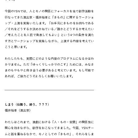
YSN
今回の
では、人とモノの関係にフォーカスを当て創作活動を
行なってきた演出家・福井裕孝と「きもの」に関するワークショ
ップ・上演を実施いたします。「お手元にきものをお持ちである
／それをどうするか決めかねている／誰かとどうするか考えたい
4
／考えたことを人前で発表してもよい」という
つの条件を満た
す方とワークショップを実施しながら、上演する内容を考えてい
こうと思います。
わたしたちも、実際にどのような内容のプログラムになるかはわ
かりません。ただ「ゆっくりしっかりのこす」ためには、みなさ
まのもやもやと向き合う必要があると考えています。もし可能で
あれば、ご協力どうぞよろしくお願いいたします。
しまう（仕舞う、終う、？？？）
福井裕孝（演出家）
わたしはこれまで、演劇における「人・もの・空間」の関係性に
YSN
関心を抱きながら、創作をおこなってきました。今回、
チー
ムと話を重ねるなかで、モノとしての「きもの」、それらをしま