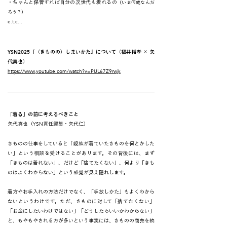
・ちゃんと保管すれば自分の次世代も着れるの
（いま何歳なんだ
ろう？）
e.t.c...
YSN2025
『（きものの）しまいかた』について（福井裕孝 × 矢
代真也）
https://www.youtube.com/watch?v=PUL67Z9rwjk
「着る」の前に考えるべきこと
YSN
矢代真也（
責任編集・矢代仁）
きものの仕事をしていると「親族が着ていたきものを何とかした
い」という相談を受けることがあります。その背後には、まず
「きものは着れない」、だけど「捨てたくない」、何より「きも
のはよくわからない」という感覚が見え隠れします。
着方やお手入れの方法だけでなく、「手放しかた」もよくわから
ないというわけです。ただ、きものに対して「捨てたくない」
「お金にしたいわけではない」「どうしたらいいかわからない」
と、もやもやされる方が多いという事実には、きものの商売を続