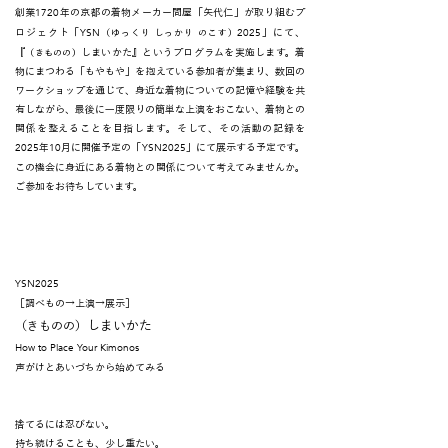
1720
創業
年の京都の着物メーカー問屋「矢代仁」が取り組むプ
YSN
2025
ロジェクト「
」にて、
（ゆっくり しっかり のこす）
『
しまいかた』というプログラムを実施します。着
（きものの）
物にまつわる「もやもや」を抱えている参加者が集まり、数回の
ワークショップを通じて、身近な着物についての記憶や経験を共
有しながら、最後に一度限りの簡単な上演をおこない、着物との
関係を整えることを目指します。そして、その活動の記録を
2025
10
YSN2025
年
月に開催予定の「
」にて展示する予定です。
この機会に身近にある着物との関係について考えてみませんか。
ご参加をお待ちしています。
​​​YSN2025
［調べもの→上演→展示］
（きものの）
しまいかた
How to Place Your Kimonos
声がけとあいづちから始めてみる
捨てるには忍びない。
持ち続けることも、少し重たい。