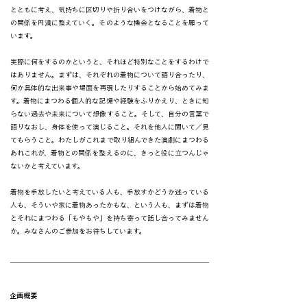
とともに考え、気持ちに区切りや折り合いをつけながら、着物と
の関係を円満に整えていく。そのような機会となることを願って
います。
実際に何をするのかというと、それほど特別なことをするわけで
はありません。まずは、それぞれの着物について語り合ったり、
何か具体的な出来事や場面を再現したりすることから始めてみま
す。着物にまつわる個人的な記憶や経験をふりかえり、ときに知
らない過去や未来について想像すること。そして、自分の言葉で
語りなおし、身体を使って演じること。それを他人に聞いて／見
てもらうこと。わたしがこれまで取り組んできた演劇にまつわる
あれこれが、着物との関係を整えるのに、きっと役に立つんじゃ
ないかと考えています。
着物を手放したいと考えている人も、手放すかどうか迷っている
人も、そういや家に着物あったかもな、という人も、まずは着物
とそれにまつわる「もやもや」を持ち寄って話し合ってみません
か。みなさんのご参加をお待ちしています。
企画概要