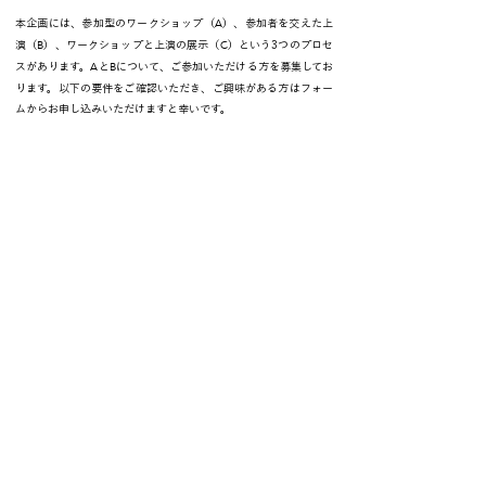
A
本企画には、参加型のワークショップ（
）、参加者を交えた上
B
C
演（
）、ワークショップと上演の展示（
）という3つのプロセ
A
B
スがあります。
と
について、ご参加いただける方を募集してお
ります。以下の要件をご確認いただき、ご興味がある方はフォー
ムからお申し込みいただけますと幸いです。
【募集要件】
・お手元に着物をお持ちである方
・それをどうするか決めかねている方
・どうするか誰かと考えたい方
・考えたことを人前で発表してもよい方
［応募フォーム］
https://forms.gle/nFpsesEDwHi1r8A68
2025
7
23
募集締切：
年
月
日（水）
【日程・場所】
A
：ワークショップ
8月2日
京都市内でワークショップをおこないます。初回（
）は参
加が必須となっています。その後、個別に「上演に向けたワーク
ショップ」を下記日程のうち
2日
ほどを目安にそれぞれ調整させ
ていただきます。