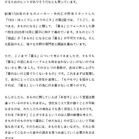
けるためのヒントがありそうだなとも思っています。
1720
創業
年のきものメーカー・矢代仁が昨年スタートした
YSN
2
「
：ゆっくりしっかりのこす」の第
回では、「うごく、あ
つまる、きものになる」と題して、「着る」にフォーカスした調
2025
10
べ物を
年
月に展示に向けて進めています。きものという
「商品」が「きもの」になるには「着る」が不可欠である。そん
な仮説のもと、様々な分野の専門家と議論を重ねています。
ただ、ここまで「着る」について考えてきましたが、そもそも
「着る」の前にあるハードルとも向き合わないといけないのでは
ないかと思いました。そのひとつの象徴が、先ほど申し上げた
「着れないけど捨てたくないきもの」です。これをまずは整理し
て、自分にとってどんな存在か直視し、「もやもや」を処分しな
ければ、「着る」という行為に行き着かないと思うのです。
もしかしたら、きものに関していえば「手放す」という言葉は間
違っているのかもしれません。世代をこえて受け継ぐことが可能
なきものは、わたしたちの寿命よりも長く存在しうるものです。
それを「手放す」ことができるというのは人間の傲慢な考えで、
きものそのものがもつ運命に「ゆだねる」のが正しいという可能
性もあります。そのためには、きものをしまいながら、それと向
き合ってこなかった自分の過去を見つめ直していく必要があるは
ずです。