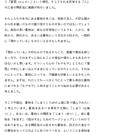
う「箪笥
」という場所、そしてそれを所有する「人」
（たんす）
の三者の関係性に意識が向かいました。
わたしたちの手元にある着物の多くは、家族や友人、大切な誰か
から引き継いだものや譲り受けたものが多いのではないでしょう
か。寿命の長い着物は、単なる所有物というよりも、人から、家
族から、時代から、あるいは着物という文化から託され、一時的
に「預かっている」ものといえるかもしれません。
「預かっている」大切なものであるからこそ、愛着や責任を感じ
る一方で、それをずっと抱えることの苦悩や煩わしさもあるので
はないかと思います。そういった心の「もやもや」とともに「箪
笥」の中にしまい込んだままになっているのだとしたら、それは
人にとっても、着物にとっても、不健康な状態といえるかもしれ
ません。まずは、わたしたち一人ひとりにとって最も身近な着物
にまつわる「もやもや」と向き合うことから始める必要があると
考えました。
そこで今回は、着物を「しまう」ための上演に取り組んでみたい
と考えています。着物をあるべき場所や文脈に「しまう
（仕舞
」。あるいは、着物との関係を「しまう
」。単に着
う）
（終う）
物を「手放す」「処分する」ためのワークショップというわけで
はありません。ある関係性から託された着物を、託された者なり
の責任をもってどのようにあつかうべきか、ということを参加者