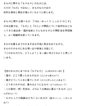
きものに関する「もやもや」のなかには、
ただの「もの」ではない、きものならではの
特別な意味と責任が潜んでいるように感じます。
YSN
きものに関する調べもの
「
：ゆっくり しっかり のこす」
の本企画では、
「もの」と「ひと」の関係について創作をおこな
ってきた演出家・福井裕孝と
そんなきものとの関係性を再認識
し、よい距離感を探っていきます。
きものを着るまでのさまざまな行為に焦点をあてながら、
きものそのものにある思い出や感情と対話して、
「このきものたち、どうしよ？」を一緒に考えてみようと思って
います。
【家のきものにまつわる「もやもや」
】
（と声がけの一例）
・誰が、どこで買ったきものなの
（どこから来たの？）
・誰がどういうときに着ていたの
（どこに行ったことある？）
・どう手入れすれば、着れるようになるの
（どうされたい？）
・この素材・柄・形状は、どのような機会に着るべきなの
（どこ
に行きたい？）
・ものとしての価値はどれくらいあるの
（誰かいい人、いないか
ね？）