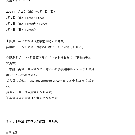
公演スケジュール
2021
7
2
7
4
年
月
日（金）～
月
日（日）
7
2
14:00 / 19:00
月
日（金）
7
3
14:00
/ 19:00
月
日（土）
★
7
4
15:00
月
日（日）
☆
★託児サービスあり（要事前予約・定員有）
WEB
詳細はロームシアター京都
サイトをご確認ください。
☆観劇サポート/多言語字幕タブレット貸出あり（要事前予約・
定員有）
日本語・英語・中国語などに対応した多言語字幕タブレットの貸
出サービスがあります。
fukui.theater@gmail.com
ご希望の方は、
までお申し込みくださ
い。
※今回はモニター実施となります。
AI
※英語以外の言語は
翻訳となります
チケット料金［ブロック指定・自由席］
◼︎
前方席