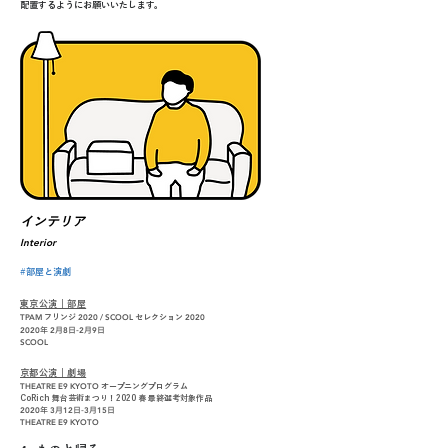
配置するようにお願いいたします。
インテリア
Interior
#部屋と演劇
東京公演｜部屋
TPAM
2020 / SCOOL
2020
フリンジ
セレクション
年
月
日-
月
日
2020
2
8
2
9
SCOOL
京都公演｜劇場
THEATRE E9 KYOTO
オープニングプログラム
CoRich 舞台芸術まつり！2020 春 最終選考対象作品
年
月
日
-
月
日
2020
​3
12
3
15
THEATRE E9 KYOTO