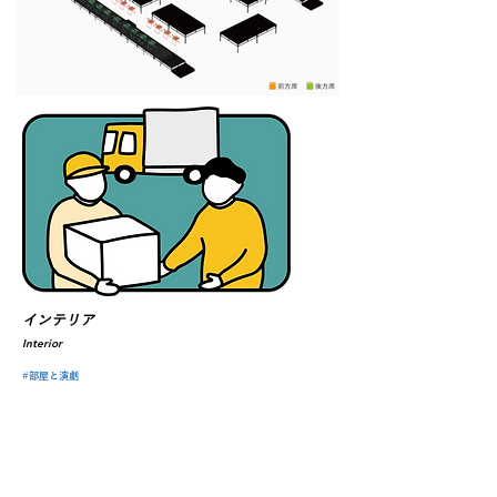
インテリア
Interior
#部屋と演劇
東京公演｜部屋
TPAM
2020 / SCOOL
2020
フリンジ
セレクション
年
月
日-
月
日
2020
2
8
2
9
SCOOL
京都公演｜劇場