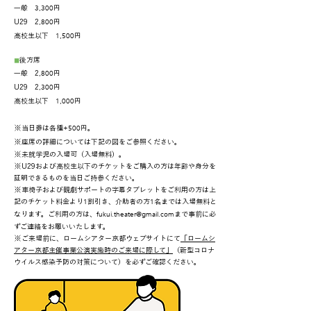
3,300
一般
円
,800
U29 2
円
1,500
高校生以下
円
◼︎
後方席
,800
一般 2
円
,300
U29 2
円
1,000
高校生以下
円
+500
※当日券は各種
円。
※座席の詳細については下記の図をご参照ください。
※未就学児の入場可（入場無料）。
※U29および高校生以下のチケットをご購入の方は年齢や身分を
証明できるものを当日ご持参ください。
※車椅子および観劇サポートの字幕タブレットをご利用の方は上
1
1
記のチケット料金より
割引き、介助者の方
名までは入場無料と
fukui.theater@gmail.com
なります。ご利用の方は、
まで事前に必
ずご連絡をお願いいたします。
※ご来場前に、ロームシアター京都ウェブサイトにて
「ロームシ
アター京都主催事業公演実施時のご来場に際して」
（新型コロナ
ウイルス感染予防の対策について）を必ずご確認ください。