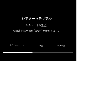
シアターマテリアル
4,400
円
(税込)
00
※別途配送手数料(5
円)がかかります。
仕様／クレジット
目次
注意事項