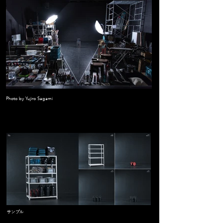
Photo by Yujiro Sagami
​サンプル